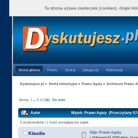
Ta strona używa ciasteczek (cookies), dzięki kt
Strona główna
Pomoc
Szukaj
Zaloguj się
Rejestracja
Dyskutujesz.pl
»
Strefa telewizyjna
»
Prawo Agaty
»
Archiwum Prawo A
Strony:
1
...
9
10
[
11
]
Do dołu
Autor
Wątek: Prawo Agaty (Przeczytany 574
0 użytkowników i 1 Gość przegląda ten wątek.
Odp: Prawo Agaty
Klaudia
«
Odpowiedź #150 dnia:
Sierpi