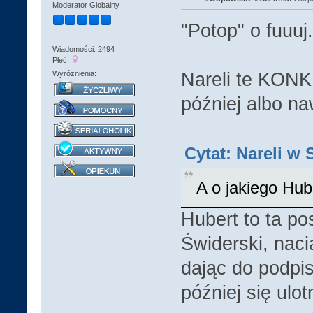
Moderator Globalny
"Potop" o fuuu
Wiadomości: 2494
Płeć:
Nareli te KON
Wyróżnienia:
później albo na
Cytat: Nareli w 
A o jakiego Hu
Hubert to ta po
Świderski, naci
dając do podpi
później się ulotn