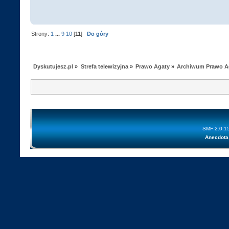
Strony:
1
...
9
10
[
11
]
Do góry
Dyskutujesz.pl
»
Strefa telewizyjna
»
Prawo Agaty
»
Archiwum Prawo A
SMF 2.0.1
Anecdota