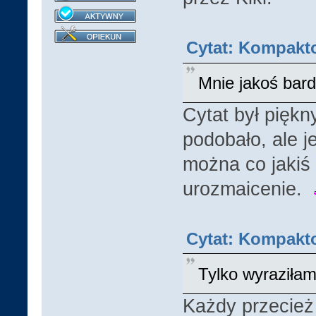
Cytat: Kompakto
Mnie jakoś bardz
Cytat był piękn
podobało, ale j
można co jakiś 
urozmaicenie.
Cytat: Kompakto
Tylko wyraziłam
Każdy przecież