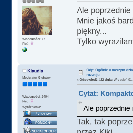
Ale poprzednie
Mnie jakoś bardz
piękny...
Tylko wyraziłam
Wiadomości: 771
Płeć:
Odp: Ogólnie o naszym dzia
Klaudia
rozwoju
Moderator Globalny
«
Odpowiedź #22 dnia:
Wrzesień 01, 
Cytat: Kompakto
Wiadomości: 2494
Płeć:
Ale poprzednie 
Wyróżnienia:
Tak, tak poprz
przez Kiki.