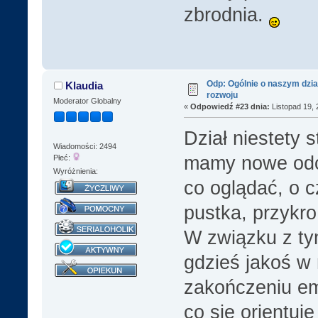
zbrodnia.
Odp: Ogólnie o naszym dzia
Klaudia
rozwoju
Moderator Globalny
«
Odpowiedź #23 dnia:
Listopad 19, 
Dział niestety s
Wiadomości: 2494
mamy nowe odcin
Płeć:
Wyróżnienia:
co oglądać, o 
pustka, przykro
W związku z ty
gdzieś jakoś w 
zakończeniu emi
co się orientu