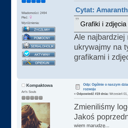
Cytat: Amaranth
Wiadomości: 2494
Płeć:
Grafiki i zdjęc
Wyróżnienia:
Ale najbardziej
ukrywajmy na t
grafikami i zdj
Odp: Ogólnie o naszym dzia
Kompaktowa
rozwoju
Art's Souls
«
Odpowiedź #19 dnia:
Wrzesień 01, 
Zmieniliśmy lo
Jakoś poprzedn
wiem marudzę...