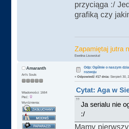
przyciąga :/ J
grafiką czy jak
Zapamiętaj jutra n
Ewelina Lisowska!
Odp: Ogólnie o naszym dzia
Amaranth
rozwoju
Art's Souls
«
Odpowiedź #17 dnia:
Sierpień 30, 
Cytat: Aga w Sie
Wiadomości: 1664
Płeć:
Ja serialu nie 
Wyróżnienia:
:/
Mamy pierwszy