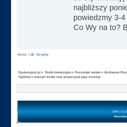
najbliższy poni
powiedzmy 3-4 
Co Wy na to? B
Strony:
1
[
2
]
Do góry
Dyskutujesz.pl
»
Strefa telewizyjna
»
Pozostałe seriale
»
Archiwum Pozos
Ogólnie o naszym dziale oraz propozycje jego rozwoju
SMF 2.0.1
Anecdota