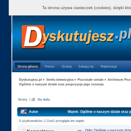
Ta strona używa ciasteczek (cookies), dzięki kt
Strona główna
Pomoc
Szukaj
Zaloguj się
Rejestracja
Dyskutujesz.pl
»
Strefa telewizyjna
»
Pozostałe seriale
»
Archiwum Pozos
Ogólnie o naszym dziale oraz propozycje jego rozwoju
Strony:
1
[
2
]
Do dołu
Autor
Wątek: Ogólnie o naszym dziale oraz 
0 użytkowników i 1 Gość przegląda ten wątek.
Odp: Ogólnie o naszym dzia