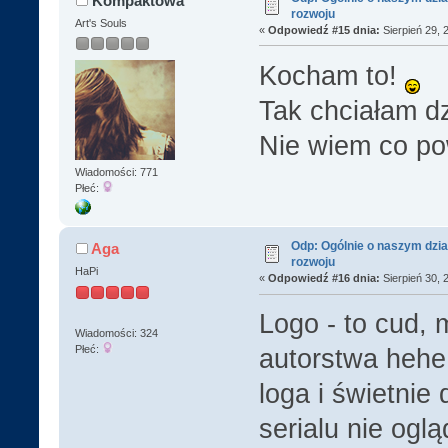
Kompaktowa
rozwoju
Art's Souls
«
Odpowiedź #15 dnia:
Sierpień 29, 
Kocham to!
Tak chciałam dz
Nie wiem co p
Wiadomości: 771
Płeć:
Odp: Ogólnie o naszym dzia
Aga
rozwoju
HaPi
«
Odpowiedź #16 dnia:
Sierpień 30, 
Logo - to cud, 
Wiadomości: 324
Płeć:
autorstwa heh
loga i świetni
serialu nie ogl