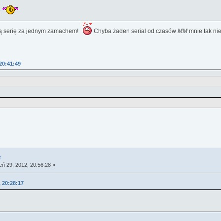
k
całą serię za jednym zamachem!
Chyba żaden serial od czasów
MM
mnie tak ni
 20:41:49
e
eń 29, 2012, 20:56:28 »
, 20:28:17