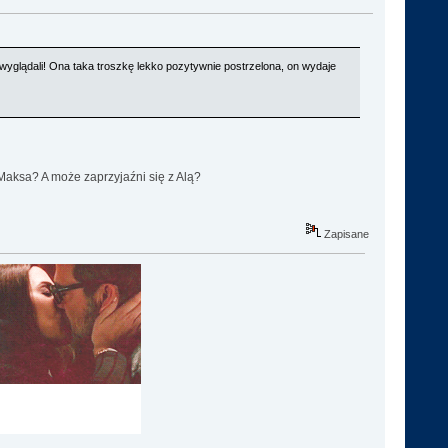
m wyglądali! Ona taka troszkę lekko pozytywnie postrzelona, on wydaje
Maksa? A może zaprzyjaźni się z Alą?
Zapisane