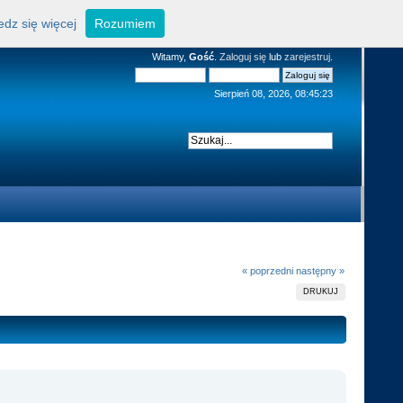
dz się więcej
Rozumiem
Witamy,
Gość
.
Zaloguj się
lub
zarejestruj
.
Sierpień 08, 2026, 08:45:23
« poprzedni
następny »
DRUKUJ