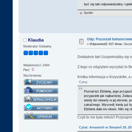
być się taki odpowiedzialny i op
Spoiler
Odp: Pozostali bohaterowi
Klaudia
«
Odpowiedź #17 dnia:
Sierpi
Moderator Globalny
Dokładnie tak! Uzupełnialiby się
Wiadomości: 2494
Z tego co zdążyłam wyczytać to Bea
Płeć:
Wyróżnienia:
Krótka informacja o Krzysztofie, a 
Cytuj
Poznał też Elżbietę, jego przyjaci
przyjaciele jak najbardziej. Zwła
wtedy list otwarty w jej obronie,
zakaźnego. Wyszedł, kiedy już był
Elżbieta dała mu słowo. Nikt się n
Czyli to nie była miłość! Przynajmn
Cytat: Amaranth w Sierpień 29, 20