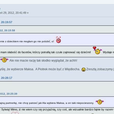
e
eń 29, 2012, 20:41:49 »
, 20:19:57
12, 20:15:58
enie z dzieckiem nie mogłam go nie polubić, o!
e mam słabość do facetów, którzy potrafią tak czule zajmować się dziećmi!
Wydaje mi
Ale nie macie rację tak słodko wyglądał, że achh!
 myślę, że wybierze Maksa. A Piotrek może być z Więdłocha.
Zresztą zobaczymy j
, 20:28:17
2012, 20:25:39
ajną partnerkę, nie chcę patrzeć jak Ala wybiera Maksa, a on taki niepocieszony.
Sylwią! Mimo, iż nie wiem czy się przyjaźnią, czy coś, ale wizualnie bardzo fajnie by raze