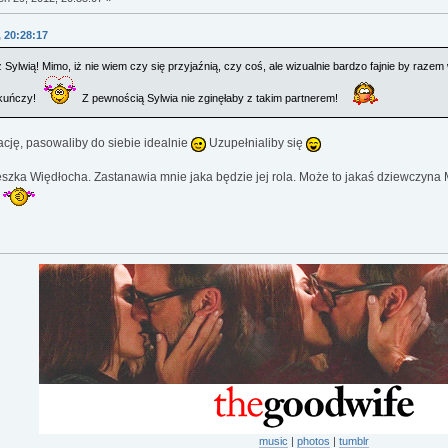
, 20:28:17
Sylwią! Mimo, iż nie wiem czy się przyjaźnią, czy coś, ale wizualnie bardzo fajnie by raze
iekuńczy!
Z pewnością Sylwia nie zginęłaby z takim partnerem!
cję, pasowaliby do siebie idealnie
Uzupełnialiby się
eszka Więdłocha. Zastanawia mnie jaka będzie jej rola. Może to jakaś dziewczyna 
k
music
|
photos
|
tumblr