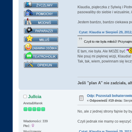
Klaudia, piąteczka z Sylwią i Pio
pasowaliby do siebie i wizualnie, 
Jestem bardzo, bardzo ciekawa po
Cytat: Klaudia w Sierpień 29, 2012
Czyli to nie była miłość! Przynajmn
E tam, nie była. Ale MOŻE być
Nie psuj mi pięknej wizji, Klaudia
Tak, tak, wiem, powinnam się lec
Jeśli "plan A" nie zadziała, al
Odp: Pozostali bohaterowi
Jullcia
«
Odpowiedź #19 dnia:
Sierpi
Aneta&Marek
No, ale z jednej strony fajnie by b
Czyli jednak nie mamy co węszyć czy
Wiadomości: 339
Płeć:
Cytat: Klaudia w Sierpień 29, 2012
Wyróżnienia: