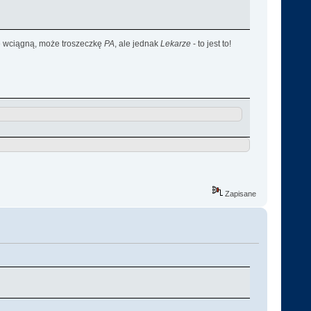
e wciągną, może troszeczkę
PA
, ale jednak
Lekarze
- to jest to!
Zapisane