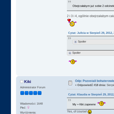
Obejrzałabym już sobie 2 odcine
2 i 3 i 4, ogólnie obejrzałabym 
Cytat: Jullcia w Sierpień 29, 2012,
Spoiler
Spoiler
Odp: Pozostali bohaterowi
Kiki
«
Odpowiedź #18 dnia:
Sierpi
Administrator Forum
Cytat: Klaudia w Sierpień 29, 2012
Wiadomości: 1648
My + Kiki zapewne
Płeć:
Yes, of course!
Wyróżnienia: