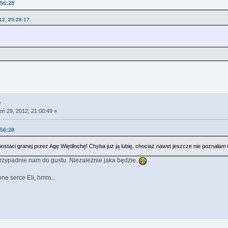
:56:28
12, 20:28:17
e
eń 29, 2012, 21:00:49 »
:56:28
staci granej przez Agę Więdłochę! Chyba już ją lubię, chociaż nawet jeszcze nie poznałam
przypadnie nam do gustu. Niezależnie jaka będzie.
ne serce Eli, hmm...