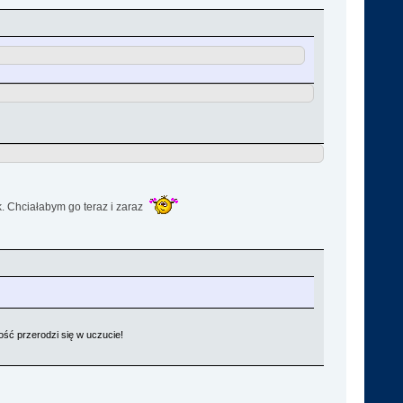
k. Chciałabym go teraz i zaraz
mość przerodzi się w uczucie!