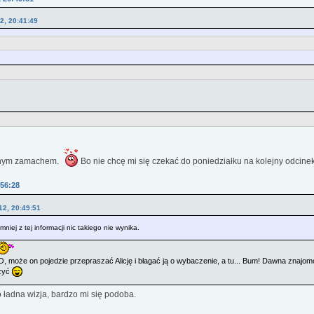
12, 20:41:49
ednym zamachem.
Bo nie chcę mi się czekać do poniedziałku na kolejny odcine
:56:28
12, 20:49:51
jmniej z tej informacji nic takiego nie wynika.
a! O, może on pojedzie przepraszać Alicję i błagać ją o wybaczenie, a tu... Bum! Dawna znajo
czyć
ładna wizja, bardzo mi się podoba.