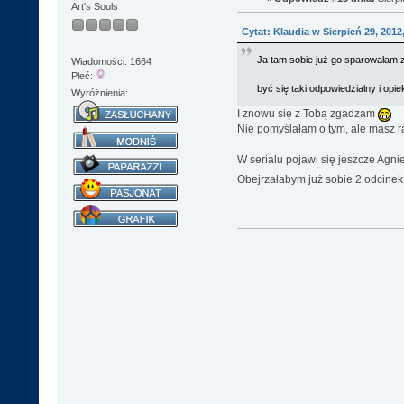
Art's Souls
Cytat: Klaudia w Sierpień 29, 2012
Ja tam sobie już go sparowałam z 
Wiadomości: 1664
Płeć:
być się taki odpowiedzialny i op
Wyróżnienia:
I znowu się z Tobą zgadzam
Nie pomyślałam o tym, ale masz ra
W serialu pojawi się jeszcze Agni
Obejrzałabym już sobie 2 odcine