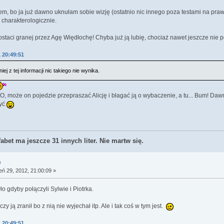
trem, bo ja już dawno uknułam sobie wizję (ostatnio nic innego poza testami na pra
i charakterologicznie.
staci granej przez Agę Więdłochę! Chyba już ją lubię, chociaż nawet jeszcze nie
, 20:49:51
iej z tej informacji nic takiego nie wynika.
! O, może on pojedzie przepraszać Alicję i błagać ją o wybaczenie, a tu... Bum! Da
zyć
fabet ma jeszcze 31 innych liter. Nie martw się.
e
eń 29, 2012, 21:00:09 »
yło gdyby połączyli Sylwie i Piotrka.
 ją zranił bo z nią nie wyjechał itp. Ale i tak coś w tym jest.
, 20:49:51