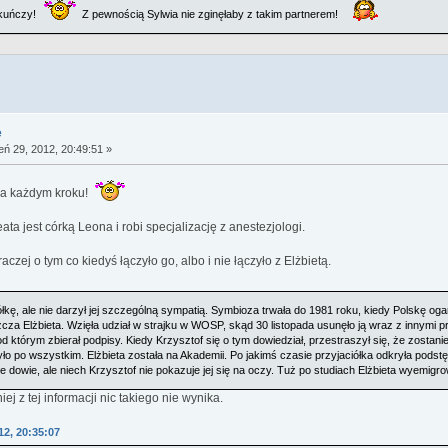
iekuńczy!
Z pewnością Sylwia nie zginęłaby z takim partnerem!
e
eń 29, 2012, 20:49:51 »
 na każdym kroku!
ta jest córką Leona i robi specjalizację z anestezjologi.
raczej o tym co kiedyś łączyło go, albo i nie łączyło z Elżbietą.
ółkę, ale nie darzył jej szczególną sympatią. Symbioza trwała do 1981 roku, kiedy Polskę ogarn
szcza Elżbieta. Wzięła udział w strajku w WOSP, skąd 30 listopada usunęło ją wraz z innymi p
 pod którym zbierał podpisy. Kiedy Krzysztof się o tym dowiedział, przestraszył się, że zostan
o po wszystkim. Elżbieta została na Akademii. Po jakimś czasie przyjaciółka odkryła podstęp
ie dowie, ale niech Krzysztof nie pokazuje jej się na oczy. Tuż po studiach Elżbieta wyemigro
iej z tej informacji nic takiego nie wynika.
12, 20:35:07