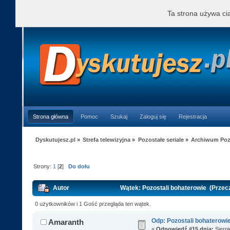
Ta strona używa cia
Strona główna
Pomoc
Szukaj
Zaloguj się
Rejestracja
Dyskutujesz.pl
»
Strefa telewizyjna
»
Pozostałe seriale
»
Archiwum Pozo
Strony:
1
[
2
]
Do dołu
Autor
Wątek: Pozostali bohaterowie (Przec
0 użytkowników i 1 Gość przegląda ten wątek.
Odp: Pozostali bohaterowi
Amaranth
«
Odpowiedź #15 dnia:
Sierpi