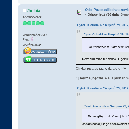
Odp: Pozostali bohaterowi
Jullcia
«
Odpowiedź #16 dnia:
Sierpi
Aneta&Marek
Cytat: Klaudia w Sierpień 29, 2012
Cytat: Gaba93 w Sierpień 29, 20
Wiadomości: 339
Płeć:
Wyróżnienia:
Jak zobaczyłam Piotra w tej sc
Rozczulił mnie ten widok! Ogólni
Chyba pisałaś już w dziale o PM.
Oj będzie, będzie. Ale ja jednak
Cytat: Klaudia w Sierpień 29, 2012
Cytat: Amaranth w Sierpień 29, 
Też mogliby znaleźć mu jakąś f
Ja tam sobie już go sparowałam z 