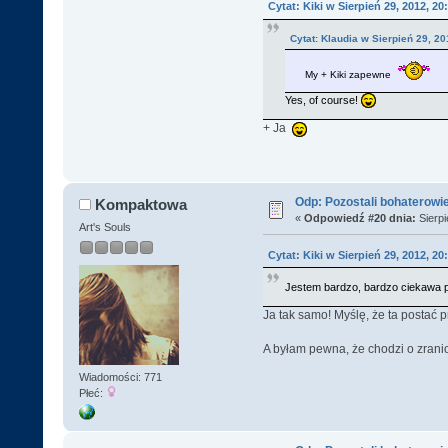
Cytat: Kiki w Sierpień 29, 2012, 20
Cytat: Klaudia w Sierpień 29, 20
My + Kiki zapewne
Yes, of course!
+ Ja
Odp: Pozostali bohaterowi
Kompaktowa
«
Odpowiedź #20 dnia:
Sierpi
Art's Souls
Cytat: Kiki w Sierpień 29, 2012, 20
Jestem bardzo, bardzo ciekawa po
Ja tak samo! Myślę, że ta postać 
A byłam pewna, że chodzi o zranio
Wiadomości: 771
Płeć: