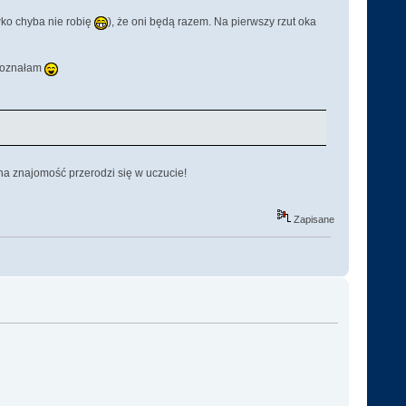
wko chyba nie robię
), że oni będą razem. Na pierwszy rzut oka
 poznałam
wna znajomość przerodzi się w uczucie!
Zapisane