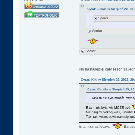
Cytat: Jullcia w Sierpień 29, 20
Spoiler
Spoiler
Spoiler
No ba najlepiej cały sezon za j
Cytat: Kiki w Sierpień 29, 2012, 20
Cytat: Klaudia w Sierpień 29, 20
Czyli to nie była miłość! Przyna
E tam, nie była. Ale MOŻE być
Nie psuj mi pięknej wizji, Klaudi
Tak, tak, wiem, powinnam się le
E tam zaraz leczyć.
Bardzo 