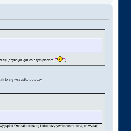
 się (chyba już gdzieś o tym pisałam
)
ak to się wszystko potoczy.
m wyglądali! Ona taka troszkę lekko pozytywnie postrzelona, on wydaje