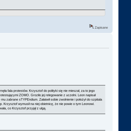
Zapisane
ęła fala protestów. Krzysztof do polityki się nie mieszał, za to jego
rotestującymi ZOMO. Groziło jej relegowanie z uczelni. Leon napisał
ie mu zabrane sTYPEndium. Załatwił sobie zwolnienie i położył do szpitala
. Krzysztof wymusił na niej obietnicę, że nie powie o tym Leonowi.
wała, co Krzysztof przyjął z ulgą.