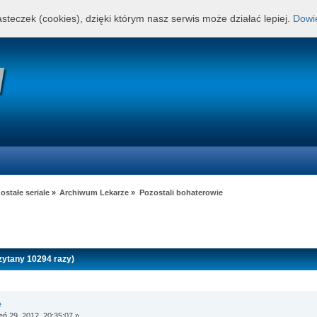
steczek (cookies), dzięki którym nasz serwis może działać lepiej.
Dowie
stałe seriale
»
Archiwum Lekarze
»
Pozostali bohaterowie
zytany 10294 razy)
e
eń 29, 2012, 20:35:07 »