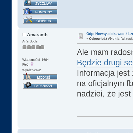
Odp: Newsy, ciekawostki, z
Amaranth
«
Odpowiedź #9 dnia:
Wrzesień
Art's Souls
Ale mam rados
Wiadomości: 1664
Będzie drugi s
Płeć:
Wyróżnienia:
Informacja jest
na oficjalnym fb
nadziei, że jes