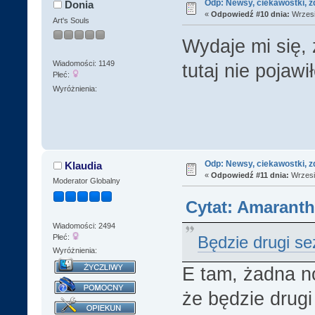
Odp: Newsy, ciekawostki, z
Donia
«
Odpowiedź #10 dnia:
Wrzesi
Art's Souls
Wydaje mi się, 
Wiadomości: 1149
tutaj nie pojawi
Płeć:
Wyróżnienia:
Odp: Newsy, ciekawostki, z
Klaudia
«
Odpowiedź #11 dnia:
Wrzesie
Moderator Globalny
Cytat: Amaranth
Wiadomości: 2494
Będzie drugi se
Płeć:
Wyróżnienia:
E tam, żadna 
że będzie drug