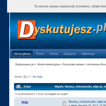
Ta strona używa ciasteczek (cookies), dzięki kt
Strona główna
Pomoc
Szukaj
Zaloguj się
Rejestracja
Dyskutujesz.pl
»
Strefa telewizyjna
»
Pozostałe seriale
»
Archiwum Pozos
Strony: [
1
]
2
3
Do dołu
Autor
Wątek: Newsy, ciekawostki, zdjęcia, 
0 użytkowników i 1 Gość przegląda ten wątek.
Newsy, ciekawostki, zdjęci
Kiki
«
dnia:
Sierpień 29, 2012, 15:38