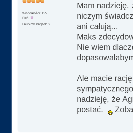
Mam nadzieję, ż
Wiadomości: 155
niczym świadcz
Płeć:
ani całują...
Laurkowi krejzole ?
Maks zdecydowa
Nie wiem dlacze
dopasowałabym
Ale macie rację
sympatycznego 
nadzieję, że Ag
postać.
Zoba