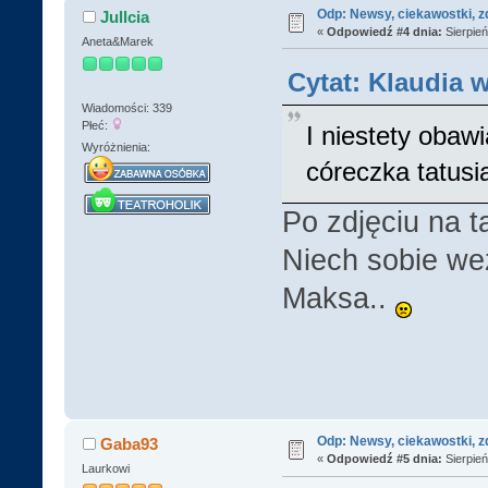
Odp: Newsy, ciekawostki, z
Jullcia
«
Odpowiedź #4 dnia:
Sierpień
Aneta&Marek
Cytat: Klaudia w
Wiadomości: 339
Płeć:
I niestety obaw
Wyróżnienia:
córeczka tatusi
Po zdjęciu na t
Niech sobie weź
Maksa..
Odp: Newsy, ciekawostki, z
Gaba93
«
Odpowiedź #5 dnia:
Sierpień
Laurkowi