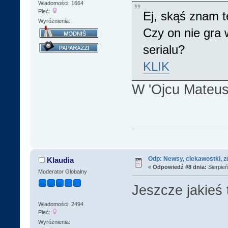
Wiadomości: 1664
Płeć:
Ej, skąś znam t
Wyróżnienia:
Czy on nie gra 
serialu?
KLIK
W 'Ojcu Mateus
Odp: Newsy, ciekawostki, z
Klaudia
«
Odpowiedź #8 dnia:
Sierpień
Moderator Globalny
Jeszcze jakieś
Wiadomości: 2494
Płeć:
Wyróżnienia: