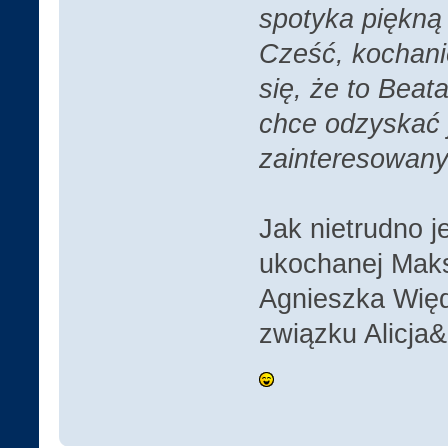
spotyka piękną 
Cześć, kochanie
się, że to Beat
chce odzyskać j
zainteresowany 
Jak nietrudno je
ukochanej Maksa
Agnieszka Więd
związku Alicja&