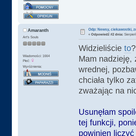
Odp: Newsy, ciekawostki, z
Amaranth
«
Odpowiedź #2 dnia:
Sierpień
Art's Souls
Widzieliście
to
?
Wiadomości: 1664
Mam nadzieję, 
Płeć:
Wyróżnienia:
wrednej, pozbaw
chciała tylko z
zważając na ni
Usunęłam spoil
tej funkcji, po
powinien liczyć