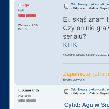
Odp: Newsy, ciekawostki, z
Aga
«
Odpowiedź #6 dnia:
Sierpień
HaPi
Ej, skąś znam 
Wiadomości: 324
Czy on nie gra 
Płeć:
serialu?
KLIK
«
Ostatnia zmiana: Sierpień 30, 2012, 
Zapamiętaj jutra n
Ewelina Lisowska!
Odp: Newsy, ciekawostki, z
Amaranth
«
Odpowiedź #7 dnia:
Sierpień
Art's Souls
Cytat: Aga w Sie