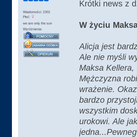
Krótki news z d
Wiadomości: 2302
Płeć:
W życiu Maksa
we are only the sun
Wyróżnienia:
Alicja jest bar
Ale nie myśli w
Maksa Kellera, k
Mężczyzna robi
wrażenie. Okazuj
bardzo przystoj
wszystkim dosko
urokowi. Ale ja
jedna...Pewneg