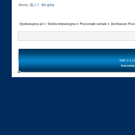
Strony: [
1
]
2
3
Do góry
Dyskutujesz.pl
»
Strefa telewizyjna
»
Pozostałe seriale
»
Archiwum Pozos
SMF 2.0.1
Anecdota