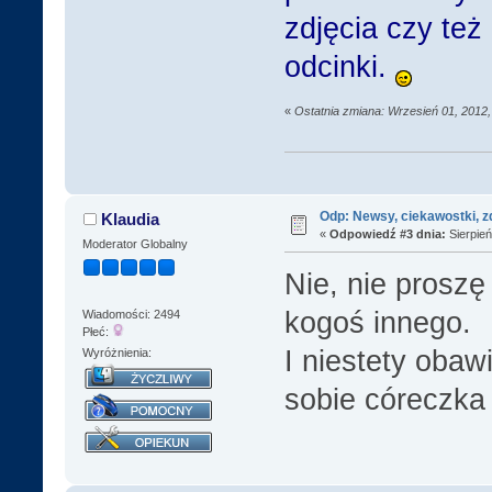
zdjęcia czy te
odcinki.
«
Ostatnia zmiana: Wrzesień 01, 2012,
Odp: Newsy, ciekawostki, z
Klaudia
«
Odpowiedź #3 dnia:
Sierpień
Moderator Globalny
Nie, nie proszę
kogoś innego.
Wiadomości: 2494
Płeć:
I niestety obaw
Wyróżnienia:
sobie córeczka 