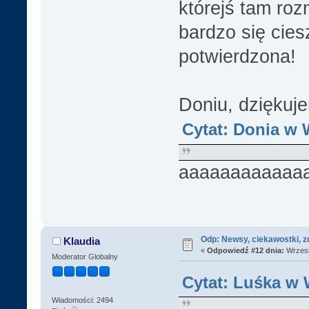
którejś tam ro
bardzo się cies
potwierdzona!
Doniu, dziękuj
Cytat: Donia w 
aaaaaaaaaaaa
Odp: Newsy, ciekawostki, z
Klaudia
«
Odpowiedź #12 dnia:
Wrzesi
Moderator Globalny
Cytat: Luśka w 
Wiadomości: 2494