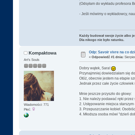
(Odsyłam do wykładu profesora Br
- Jeśli mówimy o wykładowcy, naucz
Każdy budował swoje życie albo je 
Dla nikogo nie było ratunku.
Odp: Savoir vivre na co dz
Kompaktowa
«
Odpowiedź #1 dnia:
Sierpie
Art's Souls
Dobry wątek, Sara!
Przynajmniej dowiedziałam się dość
Otóż, obecnie jestem na etapie sz
Jednak przez całe życie człowiek 
Mnie jeszcze przyszło do głowy:
1. Nie należy podawać ręki przez s
2. Ustępowanie miejsca starszym 
Wiadomości: 771
3. Przepuszczanie kobiet. Osobiś
Płeć:
4. Młodsza osoba mówi "dzień dob