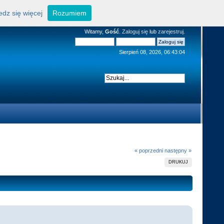
dz się więcej
Rozumiem
Witamy,
Gość
.
Zaloguj się
lub
zarejestruj
.
Sierpień 08, 2026, 06:43:04
« poprzedni
następny »
DRUKUJ