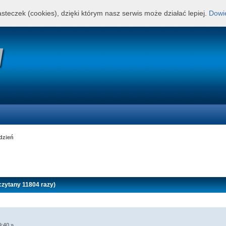
steczek (cookies), dzięki którym nasz serwis może działać lepiej.
Dowie
 dzień
czytany 11804 razy)
9:40 »