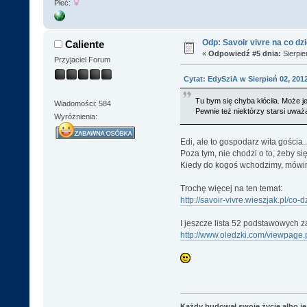
Płeć:
Odp: Savoir vivre na co dz
Caliente
«
Odpowiedź #5 dnia:
Sierpie
Przyjaciel Forum
Cytat: EdySziA w Sierpień 02, 2012
Tu bym się chyba kłóciła. Może
Wiadomości: 584
Pewnie też niektórzy starsi uważ
Wyróżnienia:
Edi, ale to gospodarz wita gościa..
Poza tym, nie chodzi o to, żeby si
Kiedy do kogoś wchodzimy, mówimy
Trochę więcej na ten temat:
http://savoir-vivre.wieszjak.pl/co-
I jeszcze lista 52 podstawowych z
http://www.oledzki.com/viewpage
Każdy budował swoje życie albo je 