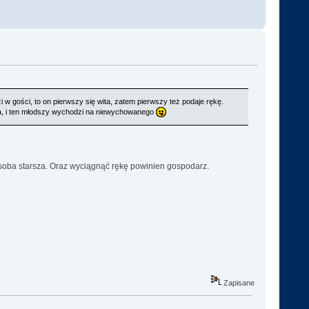
 w gości, to on pierwszy się wita, zatem pierwszy też podaje rękę.
acja, i ten młodszy wychodzi na niewychowanego
soba starsza. Oraz wyciągnąć rękę powinien gospodarz.
Zapisane