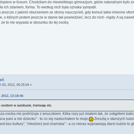
 dopiero w liceum. Chodziłam do niewielkiego gimnazjum, gdzie naturalnym było zwrac
iła ich zdaniem, forma. To według nich była oznaka sympatii.
ę jeszcze z jakimś oburzeniem ze strony nauczycieli, gdy komuś takie imienne sfo
e, o których jestem jeszcze w stanie tak powiedzieć, lecz do nich- nigdy. A są nawe
 że to nie wypada w stosunku do tej osoby.
ień
ń 03, 2012, 06:25:04 »
 2012, 13:18:46
 osobom w autobusie, tramwaju etc.
za osoba nie podróżuje z wnuczkiem. Kilka razy już miałem tak, że ustąpiłem babci
a pani a nie dziecku" - to co się nasłuchałem to moje
Zresztą o starszych ludz
st bez kultury", "młodzież jest chamska" - a co nieraz wyprawiają starsi ludzie to