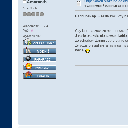
Odp: Savoir vivre na co dz
Amaranth
«
Odpowiedź #2 dnia:
Sierpie
Art's Souls
Rachunek np. w restauracji czy bar
Wiadomości: 1664
Płeć:
Czy kobieta zawsze ma pierwsze
Jak się okazuje nie zawsze kobie
Wyróżnienia:
ze schodów. Zanim dopiero, nie o
Zwyczaj przyjął się, a my musimy 
necie.