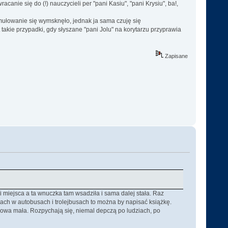
anie się do (!) nauczycieli per "pani Kasiu", "pani Krysiu", ba!,
rmułowanie się wymsknęło, jednak ja sama czuję się
t takie przypadki, gdy słyszane "pani Jolu" na korytarzu przyprawia
Zapisane
 miejsca a ta wnuczka tam wsadziła i sama dalej stała. Raz
iach w autobusach i trolejbusach to można by napisać książkę.
 głowa mała. Rozpychają się, niemal depczą po ludziach, po