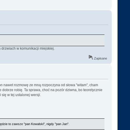
 drzwiach w komunikacji miejskiej.
Zapisane
aż on nawet rozmowę ze mną rozpoczyna od słowa "witam", cham
 dobrze robię. Ta sprawa, choć na pozór dziwna, bo teoretycznie
ię w tej ustalonej wersji.
 będzie to zawsze "pan Kowalski", nigdy "pan Jan".