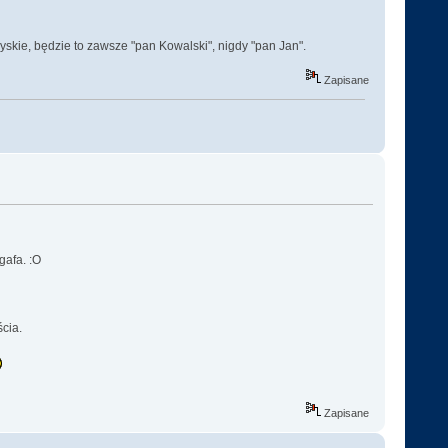
rzyskie, będzie to zawsze "pan Kowalski", nigdy "pan Jan".
Zapisane
gafa. :O
ścia.
Zapisane