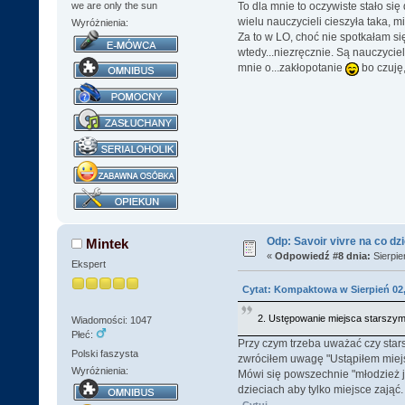
To dla mnie to oczywiste stało się
we are only the sun
wielu nauczycieli cieszyła taka, m
Wyróżnienia:
Za to w LO, choć nie spotkałam si
wtedy...niezręcznie. Są nauczyciel
mnie o...zakłopotanie
bo czuję,
Odp: Savoir vivre na co dz
Mintek
«
Odpowiedź #8 dnia:
Sierpie
Ekspert
Cytat: Kompaktowa w Sierpień 02,
2. Ustępowanie miejsca starszym
Wiadomości: 1047
Płeć:
Przy czym trzeba uważać czy stars
Polski faszysta
zwróciłem uwagę "Ustąpiłem miejsc
Wyróżnienia:
Mówi się powszechnie "młodzież je
dzieciach aby tylko miejsce zająć.