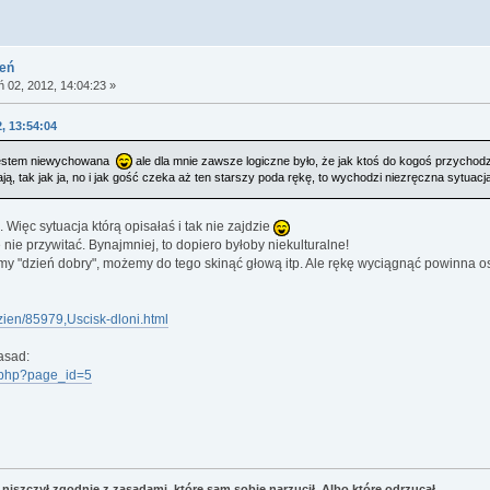
ień
ń 02, 2012, 14:04:23 »
, 13:54:04
 jestem niewychowana
ale dla mnie zawsze logiczne było, że jak ktoś do kogoś przychodzi
ają, tak jak ja, no i jak gość czeka aż ten starszy poda rękę, to wychodzi niezręczna sytu
. Więc sytuacja którą opisałaś i tak nie zajdzie
ę nie przywitać. Bynajmniej, to dopiero byłoby niekulturalne!
 "dzień dobry", możemy do tego skinąć głową itp. Ale rękę wyciągnąć powinna o
dzien/85979,Uscisk-dloni.html
asad:
.php?page_id=5
niszczył zgodnie z zasadami, które sam sobie narzucił. Albo które odrzucał.