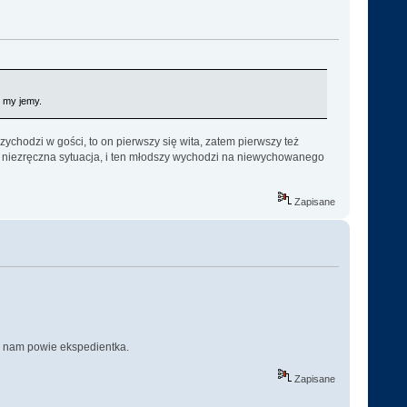
e my jemy.
zychodzi w gości, to on pierwszy się wita, zatem pierwszy też
odzi niezręczna sytuacja, i ten młodszy wychodzi na niewychowanego
Zapisane
ż nam powie ekspedientka.
Zapisane