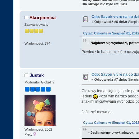
Dla nikogo nie było ratunku.
Odp: Savoir vivre na co dz
Skorpionica
«
Odpowiedź #6 dnia:
Sierpie
Zaawansowany
Cytat: Caliente w Sierpień 01, 2012
-
Najpierw się wychodzi, pote
Wiadomości: 774
Powiedz to babciom, które ruszaj
Odp: Savoir vivre na co dz
Justek
«
Odpowiedź #7 dnia:
Sierpie
Moderator Globalny
Ciekawy temat, fajnie jest się p
jeden!
Poza tym bardzo podoba 
z takimi inicjatywami wychodzić p
Jeśli zaś mowa o...
Cytat: Caliente w Sierpień 01, 2012
Wiadomości: 2302
- Jeśli mówimy o wykładowcy, nauc
Płeć: