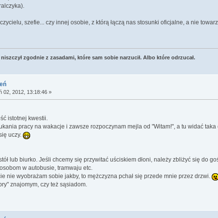
alczyka).
ycielu, szefie... czy innej osobie, z którą łączą nas stosunki oficjalne, a nie towa
niszczył zgodnie z zasadami, które sam sobie narzucił. Albo które odrzucał.
ień
ń 02, 2012, 13:18:46 »
 istotnej kwestii.
ukania pracy na wakacje i zawsze rozpoczynam mejla od "Witam!", a tu widać taka 
się uczy.
tół lub biurko. Jeśli chcemy się przywitać uściskiem dłoni, należy zbliżyć się do go
osobom w autobusie, tramwaju etc.
cie nie wyobrażam sobie jakby, to mężczyzna pchał się przede mnie przez drzwi.
ry" znajomym, czy też sąsiadom.