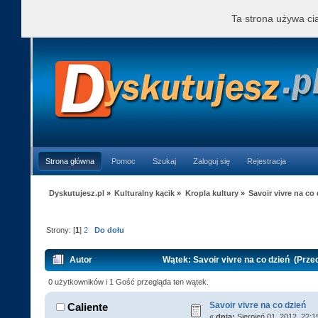
Ta strona używa cia
Strona główna
Pomoc
Szukaj
Zaloguj się
Rejestracja
Dyskutujesz.pl
»
Kulturalny kącik
»
Kropla kultury
»
Savoir vivre na co
Strony: [
1
]
2
Do dołu
Autor
Wątek: Savoir vivre na co dzień (Prze
0 użytkowników i 1 Gość przegląda ten wątek.
Savoir vivre na co dzień
Caliente
«
dnia:
Sierpień 01, 2012, 22:1