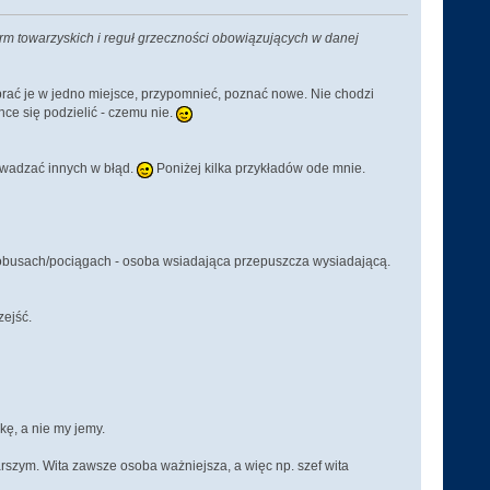
rm towarzyskich i reguł grzeczności obowiązujących w danej
brać je w jedno miejsce, przypomnieć, poznać nowe. Nie chodzi
hce się podzielić - czemu nie.
owadzać innych w błąd.
Poniżej kilka przykładów ode mnie.
obusach/pociągach - osoba wsiadająca przepuszcza wysiadającą.
zejść.
kę, a nie my jemy.
rszym. Wita zawsze osoba ważniejsza, a więc np. szef wita