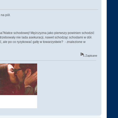
 na pół.
 na?klatce schodowej! Mężczyzna jako pierwszy powinien schodzić
trzebowały nie lada asekuracji, nawet schodząc schodami w dół.
ć, ale po co ryzykować gafę w towarzystwie? - znalezione w
Zapisane