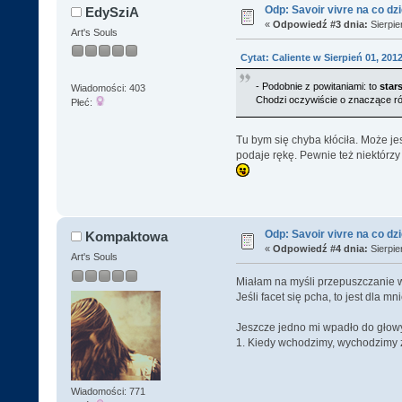
Odp: Savoir vivre na co dz
EdySziA
«
Odpowiedź #3 dnia:
Sierpie
Art's Souls
Cytat: Caliente w Sierpień 01, 2012
- Podobnie z powitaniami: to
star
Wiadomości: 403
Chodzi oczywiście o znaczące różn
Płeć:
Tu bym się chyba kłóciła. Może 
podaje rękę. Pewnie też niektórzy
Odp: Savoir vivre na co dz
Kompaktowa
«
Odpowiedź #4 dnia:
Sierpie
Art's Souls
Miałam na myśli przepuszczanie 
Jeśli facet się pcha, to jest dla 
Jeszcze jedno mi wpadło do głow
1. Kiedy wchodzimy, wychodzimy z
Wiadomości: 771