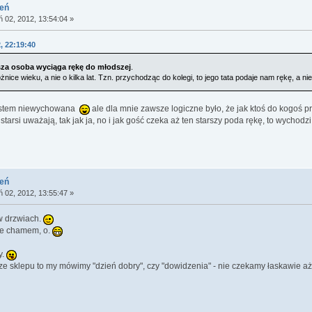
ień
ń 02, 2012, 13:54:04 »
, 22:19:40
sza osoba wyciąga rękę do młodszej
.
ice wieku, a nie o kilka lat. Tzn. przychodząc do kolegi, to jego tata podaje nam rękę, a ni
jestem niewychowana
ale dla mnie zawsze logiczne było, że jak ktoś do kogoś pr
 starsi uważają, tak jak ja, no i jak gość czeka aż ten starszy poda rękę, to wych
ień
ń 02, 2012, 13:55:47 »
w drzwiach.
mnie chamem, o.
y.
e sklepu to my mówimy "dzień dobry", czy "dowidzenia" - nie czekamy łaskawie a