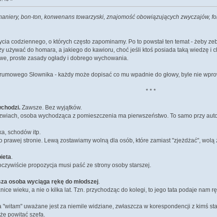
 maniery, bon-ton, konwenans towarzyski, znajomość obowiązujących zwyczajów, fo
ycia codziennego, o których często zapominamy. Po to powstał ten temat - żeby ze
eży używać do homara, a jakiego do kawioru, choć jeśli ktoś posiada taką wiedzę i c
we, proste zasady ogłady i dobrego wychowania.
rumowego Słownika - każdy może dopisać co mu wpadnie do głowy, byle nie wpr
* * *
chodzi.
Zawsze. Bez wyjątków.
drzwiach, osoba wychodząca z pomieszczenia ma pierwszeństwo. To samo przy aut
a, schodów itp.
prawej stronie. Lewą zostawiamy wolną dla osób, które zamiast "zjeżdżać", wolą 
ieta
.
oczywiście propozycja musi paść ze strony osoby starszej.
sza osoba wyciąga rękę do młodszej
.
ce wieku, a nie o kilka lat. Tzn. przychodząc do kolegi, to jego tata podaje nam rę
 "witam" uważane jest za niemile widziane, zwłaszcza w korespondencji z kimś sta
że powitać szefa.