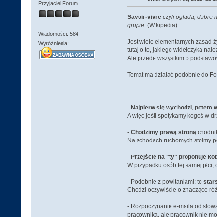
Przyjaciel Forum
Savoir-vivre
czyli ogłada, dobre
grupie.
(Wikipedia)
Wiadomości: 584
Jest wiele elementarnych zasad ż
Wyróżnienia:
tutaj o to, jakiego widelczyka nal
Ale przede wszystkim o podstawo
Temat ma działać podobnie do Fo
-
Najpierw się wychodzi, potem w
A więc jeśli spotykamy kogoś w 
-
Chodzimy prawą stroną
chodnik
Na schodach ruchomych stoimy po 
-
Przejście na "ty" proponuje kob
W przypadku osób tej samej płci, 
- Podobnie z powitaniami: to
star
Chodzi oczywiście o znaczące różni
- Rozpoczynanie e-maila od słowa
pracownika, ale pracownik nie mo