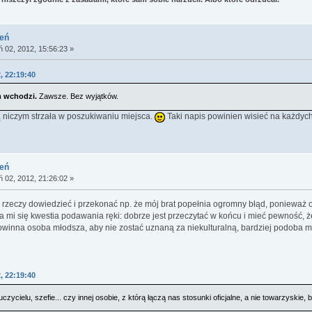
ień
ń 02, 2012, 15:56:23 »
, 22:19:40
m wchodzi.
Zawsze. Bez wyjątków.
ą niczym strzała w poszukiwaniu miejsca.
Taki napis powinien wisieć na każdych
ień
ń 02, 2012, 21:26:02 »
aru rzeczy dowiedzieć i przekonać np. że mój brat popełnia ogromny błąd, poniew
mi się kwestia podawania ręki: dobrze jest przeczytać w końcu i mieć pewność, że
owinna osoba młodsza, aby nie zostać uznaną za niekulturalną, bardziej podoba mi s
, 22:19:40
zycielu, szefie... czy innej osobie, z którą łączą nas stosunki oficjalne, a nie towarzyskie,