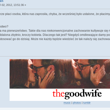
ień
ń 02, 2012, 13:51:36 »
ze płaci osoba, która nas zaprosiła, chyba, że wcześniej było ustalone, że płacimy
ństwo?
ta ma pierwszeństwo. Takie dla nas niekonwencjonalne zachowanie kultywuje się
ddalona zbytnio, kroczy kobieta. Dlaczego tak jest? Niegdyś omdlewające damy po
stosować go do dzisiaj. Może nie każdy będzie wiedzieć że tak należy się zachowa
music
|
photos
|
tumblr