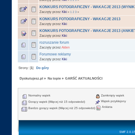
KONKURS FOTOGRAFICZNY - WAKACJE 2013 (WYNIKI
Zaczęty przez
Kiki
«
1
2
3
»
KONKURS FOTOGRAFICZNY - WAKACJE 2013
Zaczęty przez
Kiki
KONKURS FOTOGRAFICZNY - WAKACJE 2013 (ANKIE
Zaczęty przez
Kiki
rozruszanie forum
Zaczęty przez
Alden
Forumowe reklamy
Zaczęty przez
Kiki
Strony: [
1
]
Do góry
Dyskutujesz.pl
»
Na topie
»
GARŚĆ AKTUALNOŚCI
Normalny wątek
Zamknięty wątek
Wątek przyklejony
Gorący wątek (Więcej niż 15 odpowiedzi)
Ankieta
Bardzo gorący wątek (Więcej niż 25 odpowiedzi)
SMF 2.0.1