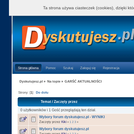
Ta strona używa ciasteczek (cookies), dzięki kt
Strona główna
Pomoc
Szukaj
Zaloguj się
Rejestracja
Dyskutujesz.pl
»
Na topie
»
GARŚĆ AKTUALNOŚCI
Strony: [
1
]
Do dołu
Temat
/
Zaczęty przez
0 użytkowników i 1 Gość przeglądają ten dział.
Wybory forum dyskutujesz.pl - WYNIKI
Zaczęty przez
Kiki
«
1
2
3
»
Wybory forum dyskutujesz.pl
Zaczęty przez
Kiki
«
1
2
3
»