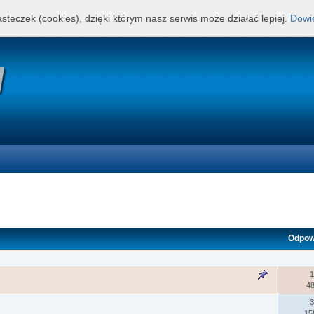
steczek (cookies), dzięki którym nasz serwis może działać lepiej.
Dowie
Odpow
1
4
3
15