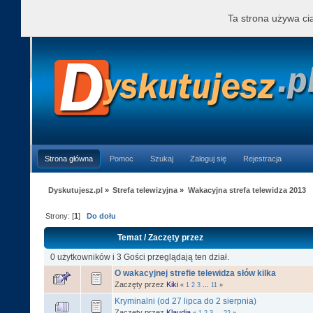
Ta strona używa cia
Strona główna
Pomoc
Szukaj
Zaloguj się
Rejestracja
Dyskutujesz.pl
»
Strefa telewizyjna
»
Wakacyjna strefa telewidza 2013
Strony: [
1
]
Do dołu
Temat
/
Zaczęty przez
0 użytkowników i 3 Gości przeglądają ten dział.
O wakacyjnej strefie telewidza słów kilka
Zaczęty przez
Kiki
«
1
2
3
...
11
»
Kryminalni (od 27 lipca do 2 sierpnia)
Zaczęty przez
Klaudia
«
1
2
3
...
22
»