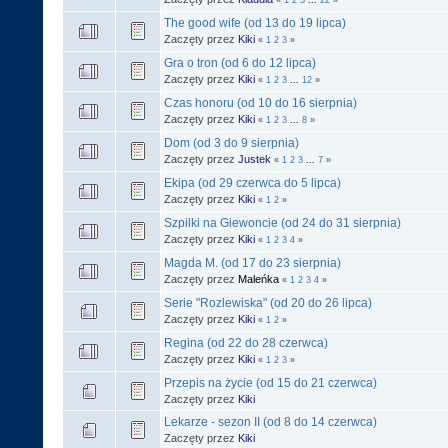
The good wife (od 13 do 19 lipca)
Zaczęty przez
Kiki
«
1
2
3
»
Gra o tron (od 6 do 12 lipca)
Zaczęty przez
Kiki
«
1
2
3
...
12
»
Czas honoru (od 10 do 16 sierpnia)
Zaczęty przez
Kiki
«
1
2
3
...
8
»
Dom (od 3 do 9 sierpnia)
Zaczęty przez
Justek
«
1
2
3
...
7
»
Ekipa (od 29 czerwca do 5 lipca)
Zaczęty przez
Kiki
«
1
2
»
Szpilki na Giewoncie (od 24 do 31 sierpnia)
Zaczęty przez
Kiki
«
1
2
3
4
»
Magda M. (od 17 do 23 sierpnia)
Zaczęty przez
Maleńka
«
1
2
3
4
»
Serie "Rozlewiska" (od 20 do 26 lipca)
Zaczęty przez
Kiki
«
1
2
»
Regina (od 22 do 28 czerwca)
Zaczęty przez
Kiki
«
1
2
3
»
Przepis na życie (od 15 do 21 czerwca)
Zaczęty przez
Kiki
Lekarze - sezon II (od 8 do 14 czerwca)
Zaczęty przez
Kiki