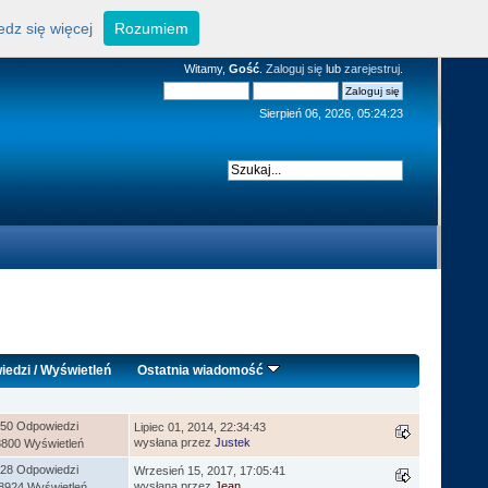
dz się więcej
Rozumiem
Witamy,
Gość
.
Zaloguj się
lub
zarejestruj
.
Sierpień 06, 2026, 05:24:23
iedzi
/
Wyświetleń
Ostatnia wiadomość
50 Odpowiedzi
Lipiec 01, 2014, 22:34:43
wysłana przez
Justek
8800 Wyświetleń
28 Odpowiedzi
Wrzesień 15, 2017, 17:05:41
wysłana przez
Jean
8924 Wyświetleń