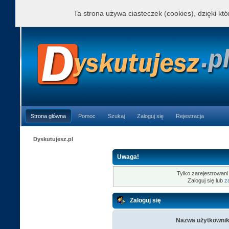
Ta strona używa ciasteczek (cookies), dzięki kt
Strona główna
Pomoc
Szukaj
Zaloguj się
Rejestracja
Dyskutujesz.pl
Uwaga!
Tylko zarejestrowani
Zaloguj się lub
z
Zaloguj się
Nazwa użytkownik