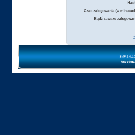
Hasł
Czas zalogowania (w minutac
Bądź zawsze zalogowan
Z
SMF 2.0.1
Anecdota